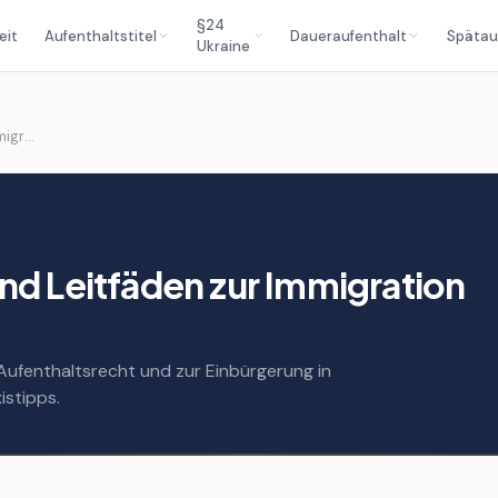
§24
eit
Aufenthaltstitel
Daueraufenthalt
Spätau
Ukraine
Publikationen: Artikel und Leitfäden zur Immigration nach Deutschland
und Leitfäden zur Immigration
 Aufenthaltsrecht und zur Einbürgerung in
istipps.