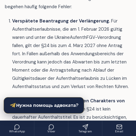
begehen häufig folgende Fehler:
Verspätete Beantragung der Verlängerung.
Für
Aufenthaltserlaubnisse, die am 1. Februar 2026 gültig
waren und unter die UkraineAufenthFGV-Verordnung
fallen, gilt der §24 bis zum 4. März 2027 ohne Antrag
fort. In Fällen außerhalb des Anwendungsbereichs der
Verordnung kann jedoch das Abwarten bis zum letzten
Moment oder die Antragstellung nach Ablauf der
Gültigkeitsdauer der Aufenthaltserlaubnis zu Lücken im
Aufenthaltsstatus und zum Verlust von Rechten führen.
Unkenntnis des vorübergehenden Charakters von
Нужна помощь адвоката?
§24.
Die Aufenthaltserlaubnis nach §24 ist kein
dauerhafter Aufenthaltstitel. Es ist zu berücksichtigen,
dass der Mechanismus des vorübergehenden Schutzes
WhatsApp
Viber
Telegram
Email
beendet werden kann.