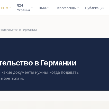
§24
ВНЖ
ПМЖ
Переселенцы
Публикации
Украина
 жительство в Германии
тельство в Германии
 какие документы нужны, когда подавать
ltserlaubnis.