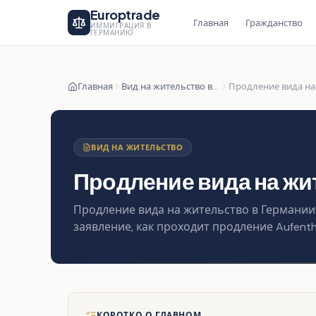
Europtrade
Главная
Гражданство
ИММИГРАЦИЯ В
ГЕРМАНИЮ
Главная
Вид на жительство в Германии
Продление вида на
ВИД НА ЖИТЕЛЬСТВО
Продление вида на жи
Продление вида на жительство в Германии:
заявление, как проходит продление Aufentha
КОРОТКО О ГЛАВНОМ