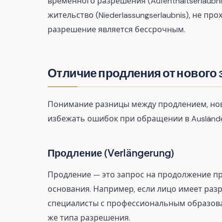
временного разрешения (Aufenthaltserlaubn
жительство (Niederlassungserlaubnis), не п
разрешение является бессрочным.
Отличие продления от нового з
Понимание разницы между продлением, нов
избежать ошибок при обращении в Auslände
Продление (Verlängerung)
Продление — это запрос на продолжение п
основания. Например, если лицо имеет раз
специалисты с профессиональным образован
же типа разрешения.