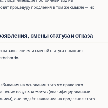
is). Лица, имеющие постоянный вид на
роходят процедуру продления в том же смысле — их
аявления, смены статуса и отказа
ым заявлением и сменой статуса помогает
rbehörde.
ребывания на основании того же правового
решение по §18a AufenthG (квалифицированные
ием), оно подаёт заявление на продление этого