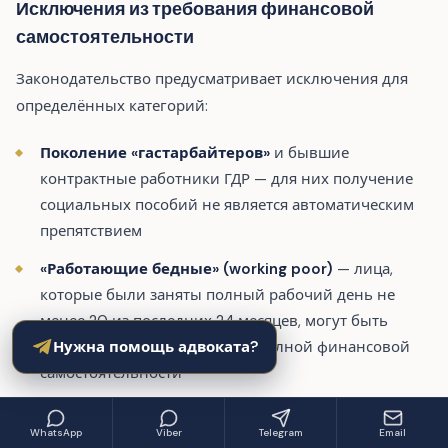
Исключения из требования финансовой
самостоятельности
Законодательство предусматривает исключения для
определённых категорий:
Поколение «гастарбайтеров»
и бывшие
контрактные работники ГДР — для них получение
социальных пособий не является автоматическим
препятствием
«Работающие бедные» (working poor)
— лица,
которые были заняты полный рабочий день не
менее 20 из последних 24 месяцев, могут быть
Нужна помощь адвоката?
освобождены от требования полной финансовой
самостоятельности
Лица, неспособные работать по объективным
WhatsApp
Viber
Telegram
Email
медицинским причинам