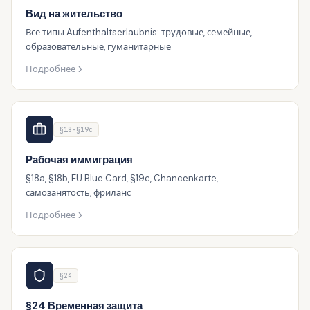
Вид на жительство
Все типы Aufenthaltserlaubnis: трудовые, семейные,
образовательные, гуманитарные
Подробнее
§18–§19c
Рабочая иммиграция
§18a, §18b, EU Blue Card, §19c, Chancenkarte,
самозанятость, фриланс
Подробнее
§24
§24 Временная защита