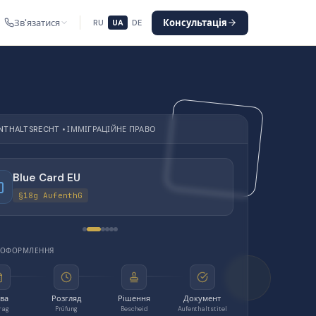
Зв'язатися
Консультація
RU
UA
DE
NTHALTSRECHT • ІММІГРАЦІЙНЕ ПРАВО
Blue Card EU
§18g AufenthG
 ОФОРМЛЕННЯ
ява
Розгляд
Рішення
Документ
rag
Prüfung
Bescheid
Aufenthaltstitel