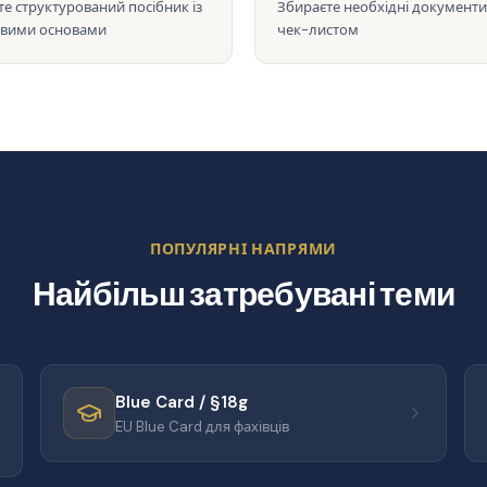
те структурований посібник із
Збираєте необхідні документи
вими основами
чек-листом
ПОПУЛЯРНІ НАПРЯМИ
Найбільш затребувані теми
Blue Card / §18g
EU Blue Card для фахівців