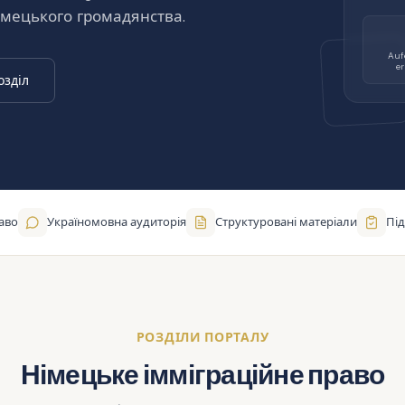
німецького громадянства.
Auf
e
озділ
аво
Україномовна аудиторія
Структуровані матеріали
Під
РОЗДІЛИ ПОРТАЛУ
Німецьке імміграційне право