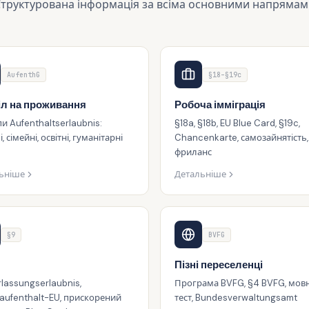
труктурована інформація за всіма основними напряма
AufenthG
§18–§19c
іл на проживання
Робоча імміграція
пи Aufenthaltserlaubnis:
§18a, §18b, EU Blue Card, §19c,
, сімейні, освітні, гуманітарні
Chancenkarte, самозайнятість,
фриланс
ьніше
Детальніше
§9
BVFG
Пізні переселенці
rlassungserlaubnis,
Програма BVFG, §4 BVFG, мов
aufenthalt-EU, прискорений
тест, Bundesverwaltungsamt