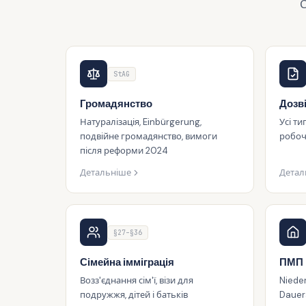
С
StAG
Громадянство
Дозв
Натуралізація, Einbürgerung,
Усі ти
подвійне громадянство, вимоги
робочі
після реформи 2024
Детальніше
Детал
§27–§36
Сімейна імміграція
ПМП
Возз'єднання сім'ї, візи для
Niede
подружжя, дітей і батьків
Dauer