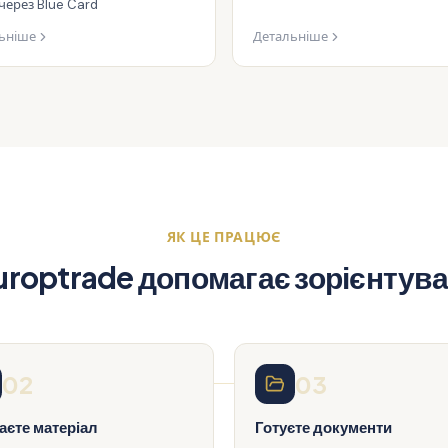
через Blue Card
ьніше
Детальніше
ЯК ЦЕ ПРАЦЮЄ
uroptrade допомагає зорієнтув
02
03
аєте матеріал
Готуєте документи