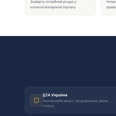
Знайдіть потрібний розділ у
Читає
каталозі матеріалів порталу
право
§24 Україна
Тимчасовий захист, продовження, зміна
статусу