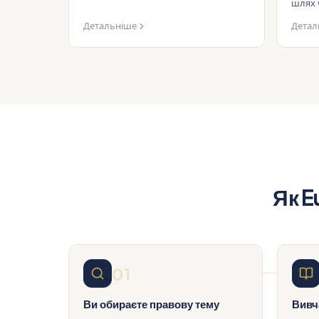
шлях 
Детальніше
Детал
Як E
01
Ви обираєте правову тему
Вивч