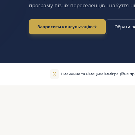
програму пізніх переселенців і набуття 
Запросити консультацію
Обрати р
Німеччина та німецьке імміграційне пр