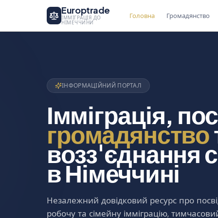
Europtrade
Головна
Громадянство
ІММІГРАЦІЯ ДО
НІМЕЧЧИНИ
ІНФОРМАЦІЙНИЙ ПОРТАЛ
Імміграція, пос
громадянство
возз'єднання с
в Німеччині
Незалежний довідковий ресурс про посв
робочу та сімейну імміграцію, тимчасовий