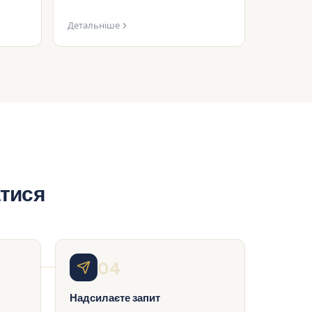
Детальніше
атися
04
Надсилаєте запит