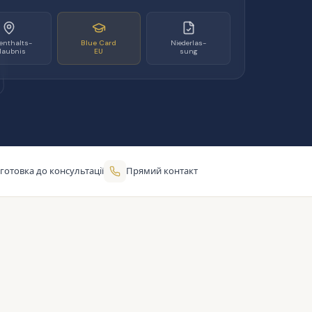
enthalts-
Blue Card
Niederlas-
rlaubnis
EU
sung
готовка до консультації
Прямий контакт