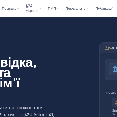
§24
Посвідка
ПМП
Переселенці
Публікації
Україна
AUFE
відка,
та
ім'ї
ПРОЦЕС
ідки на проживання,
За
 захист за §24 AufenthG,
Ant