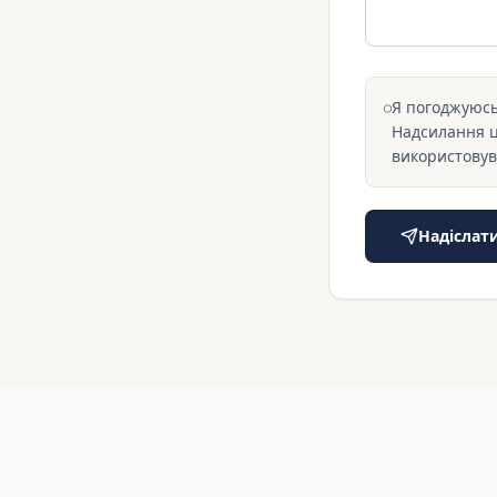
Я погоджуюсь
Надсилання ць
використовув
Надіслат