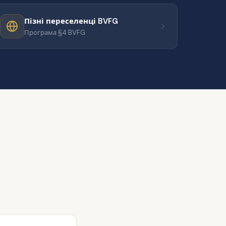
Пізні переселенці BVFG
Програма §4 BVFG