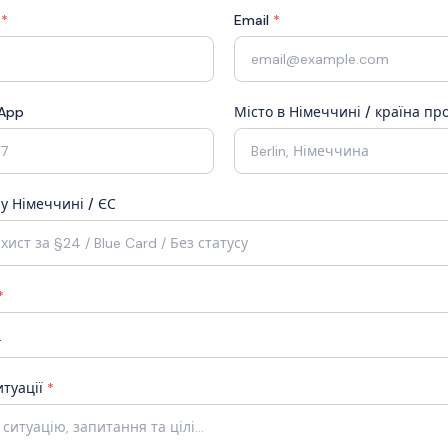
*
Email
*
sApp
Місто в Німеччині / країна п
у Німеччині / ЄС
*
туації
*