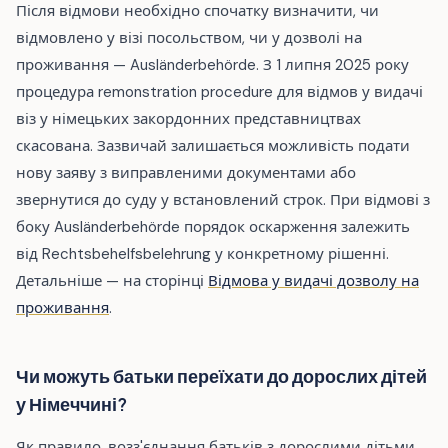
Після відмови необхідно спочатку визначити, чи
відмовлено у візі посольством, чи у дозволі на
проживання — Ausländerbehörde. З 1 липня 2025 року
процедура remonstration procedure для відмов у видачі
віз у німецьких закордонних представництвах
скасована. Зазвичай залишається можливість подати
нову заяву з виправленими документами або
звернутися до суду у встановлений строк. При відмові з
боку Ausländerbehörde порядок оскарження залежить
від Rechtsbehelfsbelehrung у конкретному рішенні.
Детальніше — на сторінці
Відмова у видачі дозволу на
проживання
.
Чи можуть батьки переїхати до дорослих дітей
у Німеччині?
Як правило, возз'єднання батьків з дорослими дітьми