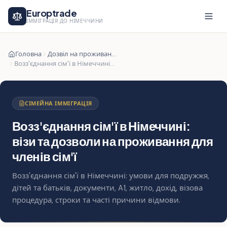
Europtrade
ІММІГРАЦІЯ ДО НІМЕЧЧИНИ
Головна
Дозвіл на проживання
Возз'єднання сім'ї в Німеччині: візи та дозволи на проживання для членів сім'ї
СІМЕЙНА ІММІГРАЦІЯ
Возз'єднання сім'ї в Німеччині:
візи та дозволи на проживання для
членів сім'ї
Возз'єднання сім'ї в Німеччині: умови для подружжя,
дітей та батьків, документи, A1, житло, дохід, візова
процедура, строки та часті причини відмови.