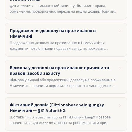
§24 AufenthG — тимчасовий захист у Німеччині: права,
обмеження, продовження, перехід на інший дозвіл. Повний
огляд для власників §24.
Продовження дозволу на проживання в
Німеччині
Продовження дозволу на проживання в Німеччині: які
документи потрібні, коли подавати заяву, як проходить
продовження Aufenthaltserlaubnis.
Відмова у дозволі на проживання: причини та
правові засоби захисту
Відмова у видачі або продовженні дозволу на проживання в
Німеччині — причини відмови, як прочитати лист відмови,
Widerspruch, Klage, строки оскарження.
Фіктивний дозвіл (Fiktionsbescheinigung) у
Німеччині — §81 AufenthG
Що таке Fiktionsbescheinigung та Fiktionswirkung? Правове
значення за §81 AufenthG, права на роботу, ризики при
подорожах, продовження дозволу.