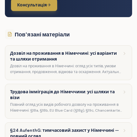
Консультація
Пов'язані матеріали
Дозвіл на проживання в Німеччині: усі варіанти
та шляхи отримання
Дозвіл на проживання в Німеччині: огляд усіх типів, умови
отримання, продовження, відмова та оскарження. Актуальна
інформація за Aufenthaltsgesetz.
Трудова імміграція до Німеччини: усі шляхи та
візи
Повний огляд усіх видів робочого дозволу на проживання в
Німеччині: §18a, §18b, EU Blue Card (§18g), §19c, Chancenkarte,
§21 самозайнятість.
§24 AufenthG: тимчасовий захист у Німеччині —
повний огляд