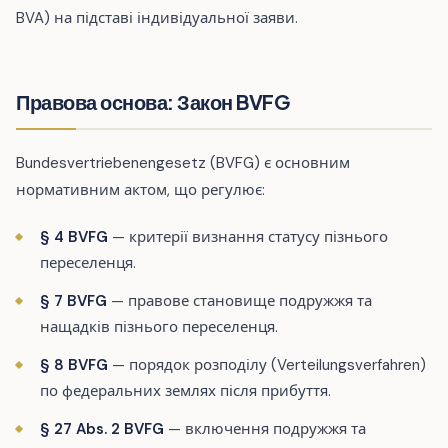
BVA) на підставі індивідуальної заяви.
Правова основа: Закон BVFG
Bundesvertriebenengesetz (BVFG) є основним
нормативним актом, що регулює:
§ 4 BVFG
— критерії визнання статусу пізнього
переселенця.
§ 7 BVFG
— правове становище подружжя та
нащадків пізнього переселенця.
§ 8 BVFG
— порядок розподілу (Verteilungsverfahren)
по федеральних землях після прибуття.
§ 27 Abs. 2 BVFG
— включення подружжя та