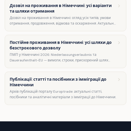
Дозвіл на проживання в Німеччині: усі варіанти
та шляхи отримання
Дозвіл на проживання в Німеччині: огляд усіх типів, умови
отримання, продовження, відмова та оскарження. Актуальна
інформація за Aufenthaltsgesetz.
Постійне проживання в Німеччині: усі шляхи до
безстрокового дозволу
ПМП у Німеччині 2026: Niederlassungserlaubnis та
Daueraufenthalt-EU — вимоги, строки, прискорений шлях
через Blue Card. Повний огляд.
Публікації: статті та посібники з імміграції до
Німеччини
Архів публікацій порталу Europtrade: актуальні статті,
посібники та аналітичні матеріали з імміграції до Німеччини.