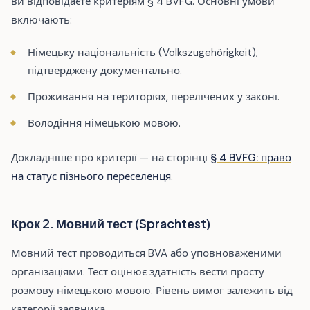
ви відповідаєте критеріям § 4 BVFG. Основні умови
включають:
Німецьку національність (Volkszugehörigkeit),
підтверджену документально.
Проживання на територіях, перелічених у законі.
Володіння німецькою мовою.
Докладніше про критерії — на сторінці
§ 4 BVFG: право
на статус пізнього переселенця
.
Крок 2. Мовний тест (Sprachtest)
Мовний тест проводиться BVA або уповноваженими
організаціями. Тест оцінює здатність вести просту
розмову німецькою мовою. Рівень вимог залежить від
категорії заявника.