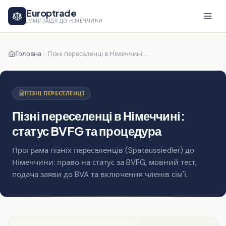
Europtrade
ІММІГРАЦІЯ ДО НІМЕЧЧИНИ
Головна
Пізні переселенці в Німеччині: статус BVFG та процедура
ПІЗНІ ПЕРЕСЕЛЕНЦІ
Пізні переселенці в Німеччині:
статус BVFG та процедура
Програма пізніх переселенців (Spätaussiedler) до
Німеччини: право на статус за BVFG, мовний тест,
подача заяви до BVA та включення членів сім'ї.