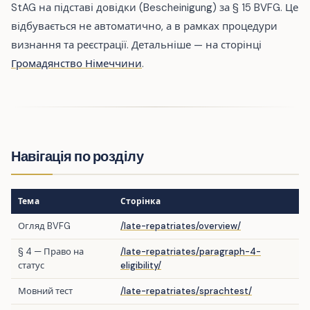
StAG на підставі довідки (Bescheinigung) за § 15 BVFG. Це
відбувається не автоматично, а в рамках процедури
визнання та реєстрації. Детальніше — на сторінці
Громадянство Німеччини
.
Навігація по розділу
Тема
Сторінка
Огляд BVFG
/late-repatriates/overview/
§ 4 — Право на
/late-repatriates/paragraph-4-
статус
eligibility/
Мовний тест
/late-repatriates/sprachtest/