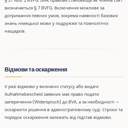
§ 27 Abs. 2 BVFG. Їхнє правове становище як членів сім'ї
визначається § 7 BVFG. Включення можливе за
дотримання певних умов, зокрема наявності базових
знань німецької мови у подружжя та повнолітніх
нащадків.
Відмови та оскарження
У разі відмови у визнанні статусу або видачі
Aufnahmebescheid заявник має право подати
заперечення (Widerspruch) до BVA, а за необхідності —
оскаржити рішення в адміністративному суді. Строки та
порядок оскарження залежать від підстав відмови.