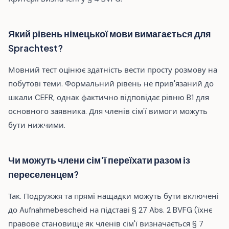
Який рівень німецької мови вимагається для
Sprachtest?
Мовний тест оцінює здатність вести просту розмову на
побутові теми. Формальний рівень не прив'язаний до
шкали CEFR, однак фактично відповідає рівню B1 для
основного заявника. Для членів сім'ї вимоги можуть
бути нижчими.
Чи можуть члени сім'ї переїхати разом із
переселенцем?
Так. Подружжя та прямі нащадки можуть бути включені
до Aufnahmebescheid на підставі § 27 Abs. 2 BVFG (їхнє
правове становище як членів сім'ї визначається § 7