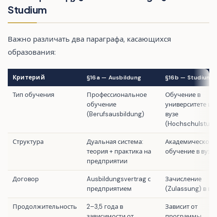
Studium
Важно различать два параграфа, касающихся
образования:
Критерий
§16a — Ausbildung
§16b — Studium
Тип обучения
Профессиональное
Обучение в
обучение
университете ил
(Berufsausbildung)
вузе
(Hochschulstudi
Структура
Дуальная система:
Академическое
теория + практика на
обучение в вузе
предприятии
Договор
Ausbildungsvertrag с
Зачисление
предприятием
(Zulassung) в ву
Продолжительность
2–3,5 года в
Зависит от
зависимости от
программы