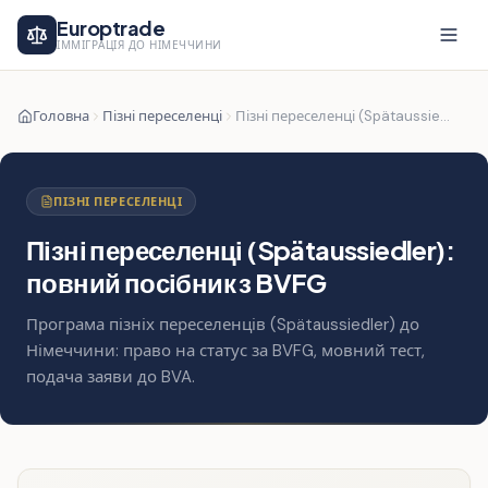
Europtrade
ІММІГРАЦІЯ ДО НІМЕЧЧИНИ
Головна
Пізні переселенці
Пізні переселенці (Spätaussiedler): повний посібник з BVFG
ПІЗНІ ПЕРЕСЕЛЕНЦІ
Пізні переселенці (Spätaussiedler):
повний посібник з BVFG
Програма пізніх переселенців (Spätaussiedler) до
Німеччини: право на статус за BVFG, мовний тест,
подача заяви до BVA.