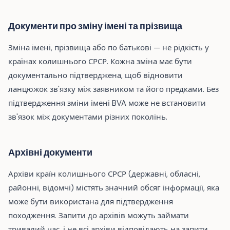
Документи про зміну імені та прізвища
Зміна імені, прізвища або по батькові — не рідкість у
країнах колишнього СРСР. Кожна зміна має бути
документально підтверджена, щоб відновити
ланцюжок зв'язку між заявником та його предками. Без
підтвердження зміни імені BVA може не встановити
зв'язок між документами різних поколінь.
Архівні документи
Архіви країн колишнього СРСР (державні, обласні,
районні, відомчі) містять значний обсяг інформації, яка
може бути використана для підтвердження
походження. Запити до архівів можуть займати
тривалий час, і не всі архіви відповідають на запити