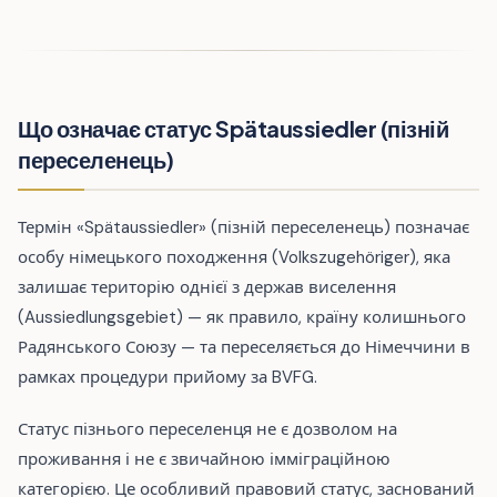
Що означає статус Spätaussiedler (пізній
переселенець)
Термін «Spätaussiedler» (пізній переселенець) позначає
особу німецького походження (Volkszugehöriger), яка
залишає територію однієї з держав виселення
(Aussiedlungsgebiet) — як правило, країну колишнього
Радянського Союзу — та переселяється до Німеччини в
рамках процедури прийому за BVFG.
Статус пізнього переселенця не є дозволом на
проживання і не є звичайною імміграційною
категорією. Це особливий правовий статус, заснований