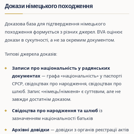
Докази німецького походження
Доказова база для підтвердження німецького
походження формується з різних джерел. BVA оцінює
докази в сукупності, а не за окремим документом.
Типові джерела доказів:
Записи про національність у радянських
документах
— графа «національність» у паспорті
СРСР, свідоцтвах про народження, свідоцтвах про
шлюб. Запис «німець/німкеня» є суттєвим, але не
завжди достатнім доказом.
Свідоцтва про народження та шлюб
із
зазначенням національності батьків
Архівні довідки
— довідки з органів реєстрації актів