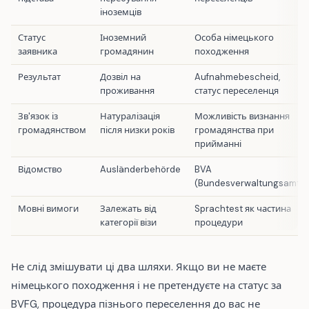
іноземців
Статус
Іноземний
Особа німецького
заявника
громадянин
походження
Результат
Дозвіл на
Aufnahmebescheid,
проживання
статус переселенця
Зв'язок із
Натуралізація
Можливість визнання
громадянством
після низки років
громадянства при
прийманні
Відомство
Ausländerbehörde
BVA
(Bundesverwaltungsamt)
Мовні вимоги
Залежать від
Sprachtest як частина
категорії візи
процедури
Не слід змішувати ці два шляхи. Якщо ви не маєте
німецького походження і не претендуєте на статус за
BVFG, процедура пізнього переселення до вас не