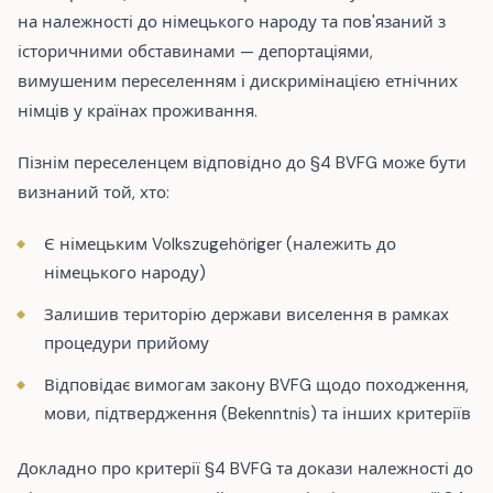
на належності до німецького народу та пов'язаний з
історичними обставинами — депортаціями,
вимушеним переселенням і дискримінацією етнічних
німців у країнах проживання.
Пізнім переселенцем відповідно до §4 BVFG може бути
визнаний той, хто:
Є німецьким Volkszugehöriger (належить до
німецького народу)
Залишив територію держави виселення в рамках
процедури прийому
Відповідає вимогам закону BVFG щодо походження,
мови, підтвердження (Bekenntnis) та інших критеріїв
Докладно про критерії §4 BVFG та докази належності до