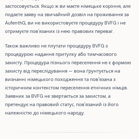
застосовується. Якщо ж ви маєте німецьке коріння, але
подаєте заяву на звичайний дозвіл на проживання за
AufenthG, ви не використовуєте процедуру BVFG і не
отримуєте пов'язаних із нею правових переваг.
Також важливо не плутати процедуру BVFG з
процедурою надання притулку або тимчасового
захисту. Процедура пізнього переселення не є формою
захисту від переслідування — вона ґрунтується на
визнанні німецького походження та пов'язана з
історичним контекстом переселення етнічних німців.
Заявник за BVFG не звертається за захистом, а
претендує на правовий статус, пов'язаний із його
належністю до німецького народу.