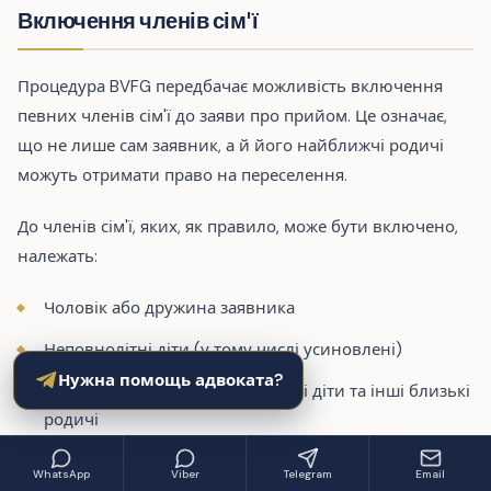
Включення членів сім'ї
Процедура BVFG передбачає можливість включення
певних членів сім'ї до заяви про прийом. Це означає,
що не лише сам заявник, а й його найближчі родичі
можуть отримати право на переселення.
До членів сім'ї, яких, як правило, може бути включено,
належать:
Чоловік або дружина заявника
Неповнолітні діти (у тому числі усиновлені)
Нужна помощь адвоката?
У певних випадках — повнолітні діти та інші близькі
родичі
Включення членів сім'ї має свої умови та обмеження:
WhatsApp
Viber
Telegram
Email