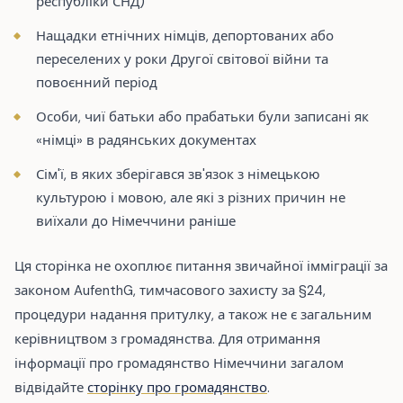
республіки СНД)
Нащадки етнічних німців, депортованих або
переселених у роки Другої світової війни та
повоєнний період
Особи, чиї батьки або прабатьки були записані як
«німці» в радянських документах
Сім'ї, в яких зберігався зв'язок з німецькою
культурою і мовою, але які з різних причин не
виїхали до Німеччини раніше
Ця сторінка не охоплює питання звичайної імміграції за
законом AufenthG, тимчасового захисту за §24,
процедури надання притулку, а також не є загальним
керівництвом з громадянства. Для отримання
інформації про громадянство Німеччини загалом
відвідайте
сторінку про громадянство
.