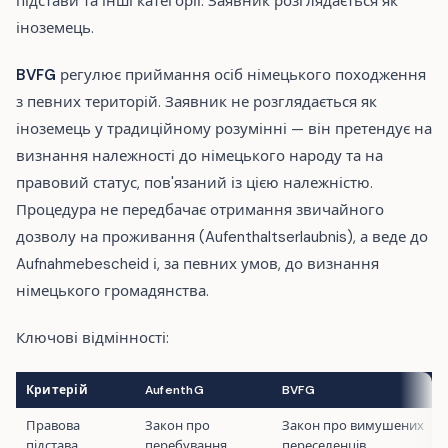
підстави та інші категорії. Заявник розглядається як
іноземець.
BVFG
регулює приймання осіб німецького походження
з певних територій. Заявник не розглядається як
іноземець у традиційному розумінні — він претендує на
визнання належності до німецького народу та на
правовий статус, пов'язаний із цією належністю.
Процедура не передбачає отримання звичайного
дозволу на проживання (Aufenthaltserlaubnis), а веде до
Aufnahmebescheid і, за певних умов, до визнання
німецького громадянства.
Ключові відмінності:
Критерій
AufenthG
BVFG
Правова
Закон про
Закон про вимушених
підстава
перебування
переселенців