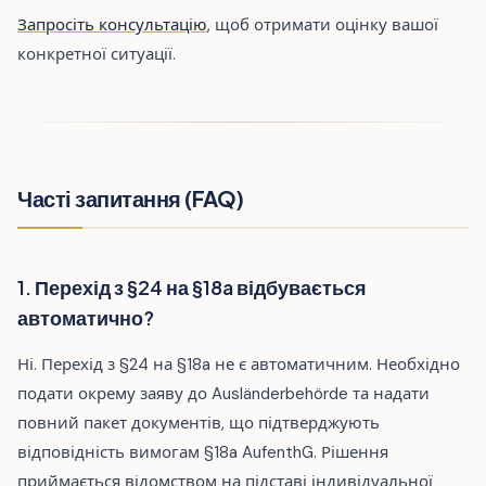
Запросіть консультацію
, щоб отримати оцінку вашої
конкретної ситуації.
Часті запитання (FAQ)
1. Перехід з §24 на §18a відбувається
автоматично?
Ні. Перехід з §24 на §18a не є автоматичним. Необхідно
подати окрему заяву до Ausländerbehörde та надати
повний пакет документів, що підтверджують
відповідність вимогам §18a AufenthG. Рішення
приймається відомством на підставі індивідуальної