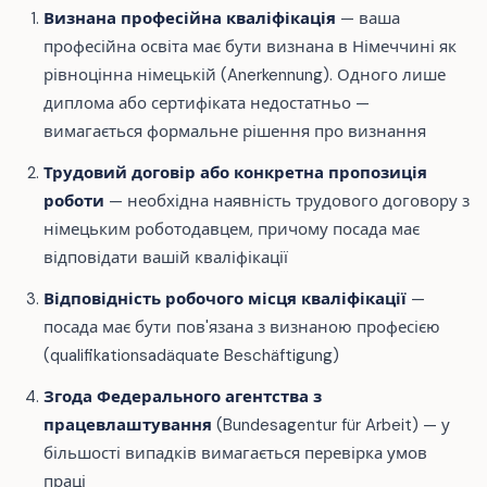
Визнана професійна кваліфікація
— ваша
професійна освіта має бути визнана в Німеччині як
рівноцінна німецькій (Anerkennung). Одного лише
диплома або сертифіката недостатньо —
вимагається формальне рішення про визнання
Трудовий договір або конкретна пропозиція
роботи
— необхідна наявність трудового договору з
німецьким роботодавцем, причому посада має
відповідати вашій кваліфікації
Відповідність робочого місця кваліфікації
—
посада має бути пов'язана з визнаною професією
(qualifikationsadäquate Beschäftigung)
Згода Федерального агентства з
працевлаштування
(Bundesagentur für Arbeit) — у
більшості випадків вимагається перевірка умов
праці