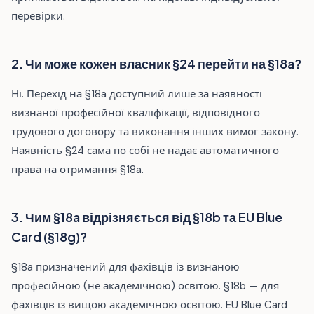
перевірки.
2. Чи може кожен власник §24 перейти на §18a?
Ні. Перехід на §18a доступний лише за наявності
визнаної професійної кваліфікації, відповідного
трудового договору та виконання інших вимог закону.
Наявність §24 сама по собі не надає автоматичного
права на отримання §18a.
3. Чим §18a відрізняється від §18b та EU Blue
Card (§18g)?
§18a призначений для фахівців із визнаною
професійною (не академічною) освітою. §18b — для
фахівців із вищою академічною освітою. EU Blue Card