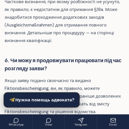
Часткове визнання, при якому розбіжності не усунуто,
як правило, є недостатнім для отримання §18a. Може
знадобитися проходження додаткових заходів
(Ausgleichsmaßnahmen) для отримання повного
визнання. Детальніше про процедуру — на сторінці
визнання кваліфікації.
6. Чи можу я продовжувати працювати під час
розгляду заяви?
Якщо заяву подано своєчасно та видано
Fiktionsbescheinigung, ви, як правило, можете
продовжувати працювати в межах раніше дозволених
Нужна помощь адвоката?
умов. Однак конкретні умови залежать від змісту
Fiktionsbescheinigung та рішення відомства.
WhatsApp
Viber
Telegram
Email