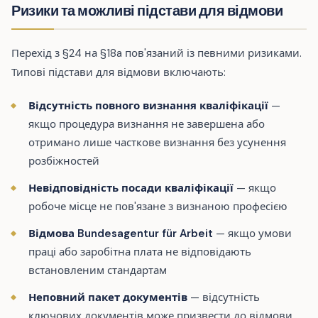
Ризики та можливі підстави для відмови
Перехід з §24 на §18a пов'язаний із певними ризиками.
Типові підстави для відмови включають:
Відсутність повного визнання кваліфікації
—
якщо процедура визнання не завершена або
отримано лише часткове визнання без усунення
розбіжностей
Невідповідність посади кваліфікації
— якщо
робоче місце не пов'язане з визнаною професією
Відмова Bundesagentur für Arbeit
— якщо умови
праці або заробітна плата не відповідають
встановленим стандартам
Неповний пакет документів
— відсутність
ключових документів може призвести до відмови