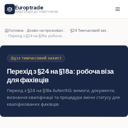
Europtrade
ІММІГРАЦІЯ ДО НІМЕЧЧИНИ
Головна
Дозвіл на проживання
§24 Тимчасовий захист
Перехід з §24 на §18a: робоча віза для фахівців
§24 ТИМЧАСОВИЙ ЗАХИСТ
Перехід з §24 на §18a: робоча віза
для фахівців
Перехід з §24 на §18a AufenthG: вимоги, документи,
визнання кваліфікації та процедура зміни статусу для
кваліфікованих фахівців.