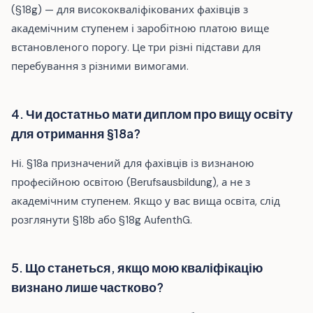
(§18g) — для висококваліфікованих фахівців з
академічним ступенем і заробітною платою вище
встановленого порогу. Це три різні підстави для
перебування з різними вимогами.
4. Чи достатньо мати диплом про вищу освіту
для отримання §18a?
Ні. §18a призначений для фахівців із визнаною
професійною освітою (Berufsausbildung), а не з
академічним ступенем. Якщо у вас вища освіта, слід
розглянути §18b або §18g AufenthG.
5. Що станеться, якщо мою кваліфікацію
визнано лише частково?