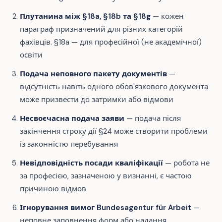
Плутанина між §18a, §18b та §18g
— кожен
параграф призначений для різних категорій
фахівців. §18a — для професійної (не академічної)
освіти
Подача неповного пакету документів
—
відсутність навіть одного обов'язкового документа
може призвести до затримки або відмови
Несвоєчасна подача заяви
— подача після
закінчення строку дії §24 може створити проблеми
із законністю перебування
Невідповідність посади кваліфікації
— робота не
за професією, зазначеною у визнанні, є частою
причиною відмов
Ігнорування вимог Bundesagentur für Arbeit
—
неповне заповнення форм або надання