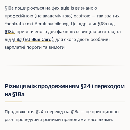
§18a поширюється на фахівців із визнаною
професійною (не академічною) освітою — так званих
Fachkräfte mit Berufsausbildung. Це відрізняє §18a від
§18b
, призначеного для фахівців із вищою освітою, та
від
§18g (EU Blue Card)
, для якого діють особливі
зарплатні пороги та вимоги.
Різниця між продовженням §24 і переходом
на §18a
Продовження §24 і перехід на §18a — це принципово
різні процедури з різними правовими наслідками.