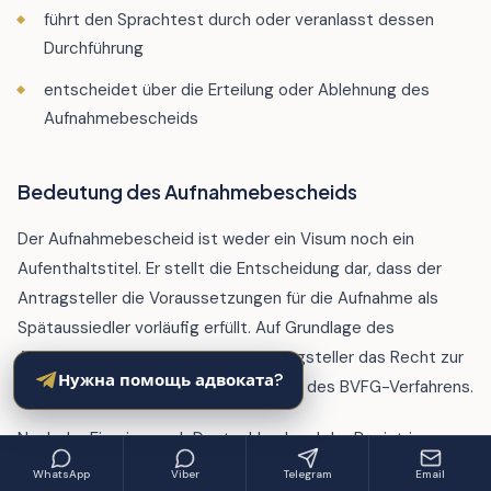
führt den Sprachtest durch oder veranlasst dessen
Durchführung
entscheidet über die Erteilung oder Ablehnung des
Aufnahmebescheids
Bedeutung des Aufnahmebescheids
Der Aufnahmebescheid ist weder ein Visum noch ein
Aufenthaltstitel. Er stellt die Entscheidung dar, dass der
Antragsteller die Voraussetzungen für die Aufnahme als
Spätaussiedler vorläufig erfüllt. Auf Grundlage des
Aufnahmebescheids erhält der Antragsteller das Recht zur
Нужна помощь адвоката?
Einreise nach Deutschland im Rahmen des BVFG-Verfahrens.
Nach der Einreise nach Deutschland und der Registrierung
erfolgt eine abschließende Prüfung und — bei Erfüllung aller
WhatsApp
Viber
Telegram
Email