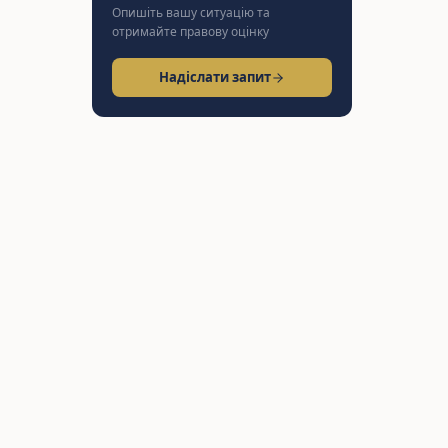
Опишіть вашу ситуацію та
отримайте правову оцінку
Надіслати запит