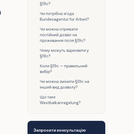
§19c?
)
Чи потрібна згода
Bundesagentur für Arbeit?
Чи можна отримати
постійний дозвіл на
проживання після §19c?
Чому можуть відмовити у
§19c?
Коли §19c — правильний
вибір?
Чи можна змінити §19c на
інший вид дозволу?
Що таке
Westbalkanregelung?
Запросити консультацію