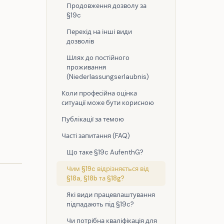
Продовження дозволу за
§19c
Перехід на інші види
дозволів
Шлях до постійного
проживання
(Niederlassungserlaubnis)
Коли професійна оцінка
ситуації може бути корисною
Публікації за темою
Часті запитання (FAQ)
Що таке §19c AufenthG?
Чим §19c відрізняється від
§18a, §18b та §18g?
Які види працевлаштування
підпадають під §19c?
Чи потрібна кваліфікація для