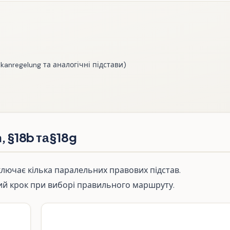
kanregelung та аналогічні підстави)
, §18b та §18g
ключає кілька паралельних правових підстав.
ий крок при виборі правильного маршруту.