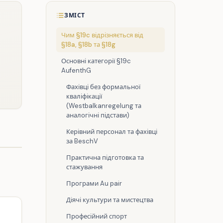
ЗМІСТ
Чим §19c відрізняється від
§18a, §18b та §18g
Основні категорії §19c
AufenthG
Фахівці без формальної
кваліфікації
(Westbalkanregelung та
аналогічні підстави)
Керівний персонал та фахівці
за BeschV
Практична підготовка та
стажування
Програми Au pair
Діячі культури та мистецтва
Професійний спорт