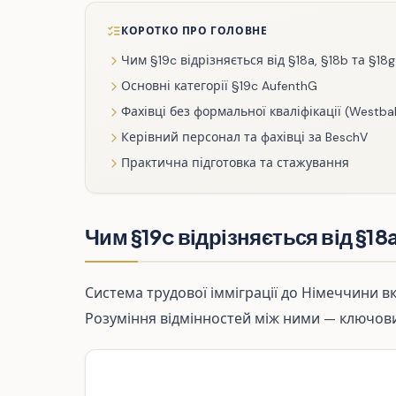
КОРОТКО ПРО ГОЛОВНЕ
Чим §19c відрізняється від §18a, §18b та §18g
Основні категорії §19c AufenthG
Фахівці без формальної кваліфікації (Westbal
Керівний персонал та фахівці за BeschV
Практична підготовка та стажування
Чим §19c відрізняється від §18a
Система трудової імміграції до Німеччини в
Розуміння відмінностей між ними — ключов