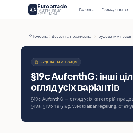
Europtrade
Головна
Громадянство
ІММІГРАЦІЯ ДО
НІМЕЧЧИНИ
Головна
Дозвіл на проживання
Трудова імміграція
ТРУДОВА ІММІГРАЦІЯ
§19c AufenthG: інші ц
огляд усіх варіантів
§19c AufenthG — огляд усіх категорій прац
§18a, §18b та §18g. Westbalkanregelung, стажув