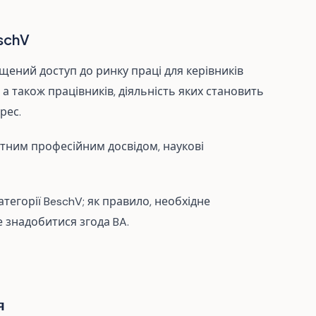
eschV
щений доступ до ринку праці для керівників
 а також працівників, діяльність яких становить
рес.
атним професійним досвідом, наукові
тегорії BeschV; як правило, необхідне
е знадобитися згода BA.
я