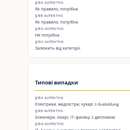
§18A AUFENTHG
Як правило, потрібна
§18B AUFENTHG
Як правило, потрібна
§18G AUFENTHG
Не потрібна
§19C AUFENTHG
Залежить від категорії
Типові випадки
§18A AUFENTHG
Електрики, медсестри, кухарі з Ausbildung
§18B AUFENTHG
Інженери, лікарі, IT-фахівці з дипломом
§18G AUFENTHG