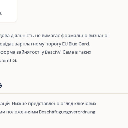
.
ова діяльність не вимагає формально визнаної
дповідає зарплатному порогу EU Blue Card,
форма зайнятості у BeschV. Саме в таких
ufenthG.
G
уацій. Нижче представлено огляд ключових
ими положеннями Beschäftigungsverordnung