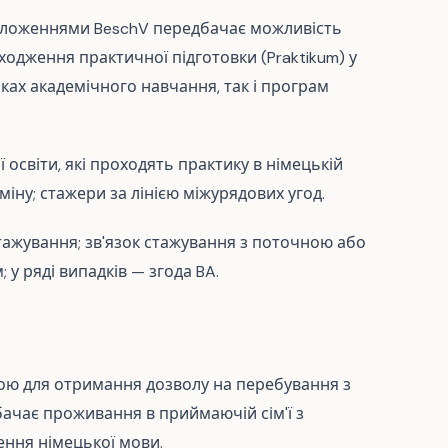
положеннями BeschV передбачає можливість
одження практичної підготовки (Praktikum) у
мках академічного навчання, так і програм
 освіти, які проходять практику в німецькій
іну; стажери за лінією міжурядових угод.
тажування; зв'язок стажування з поточною або
у ряді випадків — згода BA.
вою для отримання дозволу на перебування з
чає проживання в приймаючій сім'ї з
ння німецької мови.