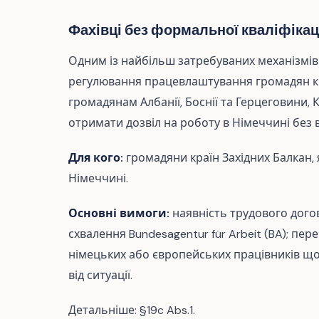
Фахівці без формальної кваліфікаці
Одним із найбільш затребуваних механізмів 
регулювання працевлаштування громадян кра
громадянам Албанії, Боснії та Герцеговини, К
отримати дозвіл на роботу в Німеччині без 
Для кого:
громадяни країн Західних Балкан,
Німеччині.
Основні вимоги:
наявність трудового догов
схвалення Bundesagentur für Arbeit (BA); пер
німецьких або європейських працівників що
від ситуації.
Детальніше: §19c Abs.1.