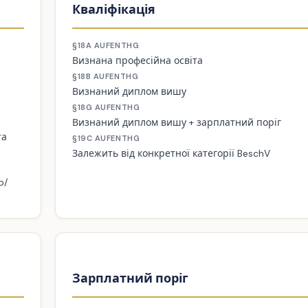
Кваліфікація
§18A AUFENTHG
Визнана професійна освіта
§18B AUFENTHG
Визнаний диплом вишу
§18G AUFENTHG
Визнаний диплом вишу + зарплатний поріг
та
§19C AUFENTHG
Залежить від конкретної категорії BeschV
b/
Зарплатний поріг