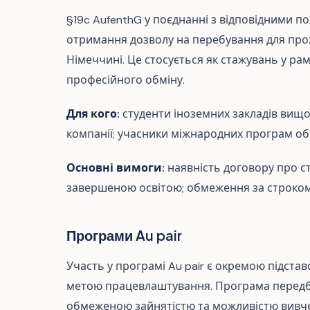
§19c AufenthG у поєднанні з відповідними 
отримання дозволу на перебування для прох
Німеччині. Це стосується як стажувань у ра
професійного обміну.
Для кого:
студенти іноземних закладів вищої
компанії; учасники міжнародних програм обм
Основні вимоги:
наявність договору про с
завершеною освітою; обмеження за строком; 
Програми Au pair
Участь у програмі Au pair є окремою підста
метою працевлаштування. Програма передба
обмеженою зайнятістю та можливістю вивче