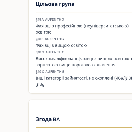
Цільова група
§18A AUFENTHG
Фахівці з професійною (неуніверситетською)
освітою
§18B AUFENTHG
Фахівці з вищою освітою
§18G AUFENTHG
Висококваліфіковані фахівці з вищою освітою 
зарплатою вище порогового значення
§19C AUFENTHG
Інші категорії зайнятості, не охоплені §18a/§18
§18g
Згода BA