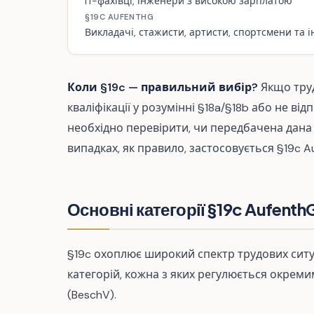
IT-фахівці, інженери з високою зарплатою
§19C AUFENTHG
Викладачі, стажисти, артисти, спортсмени та ін
Коли §19c — правильний вибір?
Якщо труд
кваліфікації у розумінні §18a/§18b або не ві
необхідно перевірити, чи передбачена дана 
випадках, як правило, застосовується §19c A
Основні категорії §19c Aufenth
§19c охоплює широкий спектр трудових сит
категорій, кожна з яких регулюється окрем
(BeschV).