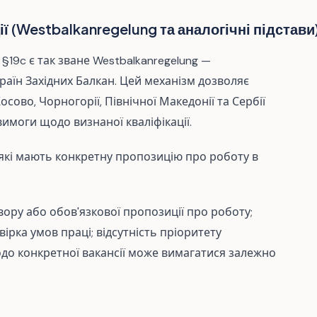
ї (Westbalkanregelung та аналогічні підстави
§19c є так зване Westbalkanregelung —
їн Західних Балкан. Цей механізм дозволяє
осово, Чорногорії, Північної Македонії та Сербії
вимоги щодо визнаної кваліфікації.
 які мають конкретну пропозицію про роботу в
ору або обов'язкової пропозиції про роботу;
евірка умов праці; відсутність пріоритету
до конкретної вакансії може вимагатися залежно