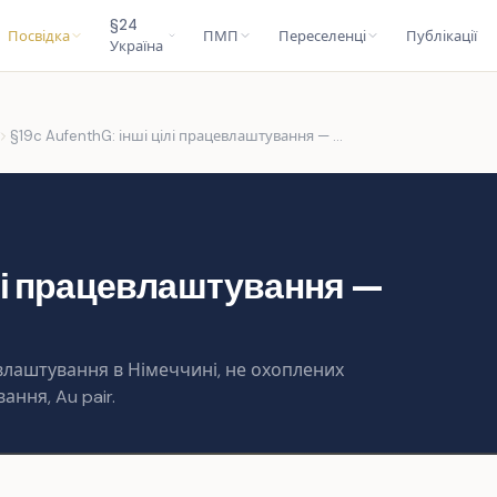
§24
Посвідка
ПМП
Переселенці
Публікації
Україна
§19c AufenthG: інші цілі працевлаштування — огляд усіх варіантів
ілі працевлаштування —
евлаштування в Німеччині, не охоплених
ання, Au pair.