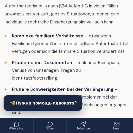
Aufenthaltserlaubnis nach §24 AufenthG in vielen Fällen
unkompliziert verläuft, gibt es Situationen, in denen eine
individuelle rechtliche Einschätzung sinnvoll sein kann:
Komplexe familiäre Verhältnisse
– etwa wenn
Familienmitglieder über unterschiedliche Aufenthaltstitel
verfügen oder sich die familiäre Situation verändert hat.
Probleme mit Dokumenten
– fehlender Reisepass,
Verlust von Unterlagen, Fragen zur
Identitätsfeststellung.
Frühere Schwierigkeiten bei der Verlängerung
–
wenn es in der Vergangenheit zu Problemen bei der
Нужна помощь адвоката?
Verlängerung gekommen ist oder Ablehnungen ergangen
sind.
Planung eines Statuswechsels
– wenn Sie einen
WhatsApp
Viber
Telegram
Email
Wechsel von §24 zu einem anderen Aufenthaltstitel in